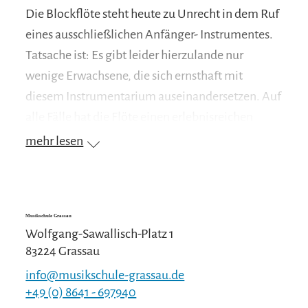
Die Blockflöte steht heute zu Unrecht in dem Ruf
eines ausschließlichen Anfänger- Instrumentes.
Tatsache ist: Es gibt leider hierzulande nur
wenige Erwachsene, die sich ernsthaft mit
diesem Instrumentarium auseinandersetzen. Auf
alle Fälle hat die Flöte einen erlebnisreichen
Geschichtshintergrund.
mehr lesen
Blockflöten sind in der Regel dreiteilig und
bestehen aus Kopfstück, Mittelstück und
Fußstück. Es gibt sie in den hauptsächlichen
Musikschule Grassau
Stimmungen Sopran, Alt, Tenor und Bass. Die
Wolfgang-Sawallisch-Platz 1
Bassblockflöte verfügt in der Regel über eine
83224 Grassau
spezielle Anblasvorrichtung, den S-Bogen. Alle
info@musikschule-grassau.de
Flöten werden so angeblasen, dass die Luft an
+49 (0) 8641 - 697940